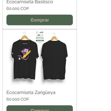
Ecocamiseta Basilisco
Precio
60.000 COP
Comprar
Ecocamiseta Zarigüeya
Precio
60.000 COP
Comprar