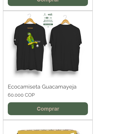
Ecocamiseta Guacamayeja
Precio
60.000 COP
Comprar