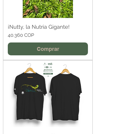
¡Nutty, la Nutria Gigante!
Precio
40.360 COP
Comprar