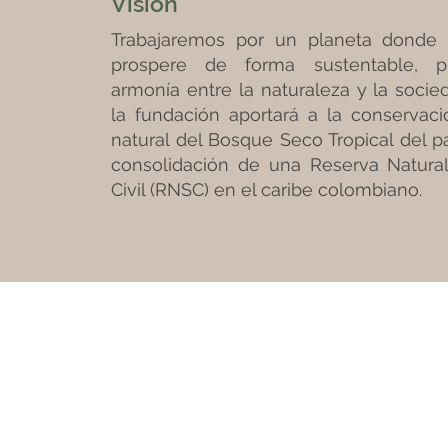
Visión
Trabajaremos por un planeta donde l
prospere de forma sustentable, p
armonía entre la naturaleza y la socied
la fundación aportará a la conservaci
natural del Bosque Seco Tropical del pa
consolidación de una Reserva Natura
Civil (RNSC) en el caribe colombiano.