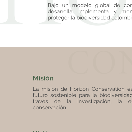
Bajo un modelo global de cons
desarrolla, implementa y moni
proteger la biodiversidad colomb
Misión
La misión de Horizon Conservation es
futuro sostenible para la biodiversid
través de la investigación, la 
conservación.