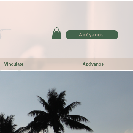
Apóyanos
Vincúlate
Apóyanos